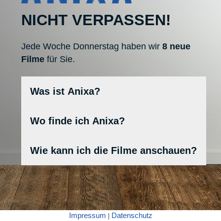
NICHT VERPASSEN!
Jede Woche Donnerstag haben wir
8 neue
Filme
für Sie.
Was ist Anixa?
Unsere Streamingplattform.
Wo finde ich Anixa?
Auf unseren Sendern Anixe HD und
Wie kann ich die Filme anschauen?
Anixe+.
Wenn Sie den Anixa Banner sehen,
drücken Sie den gelben Knopf auf der
Fernbedienung oder über unsere
Mediathek.
Impressum
Datenschutz
|